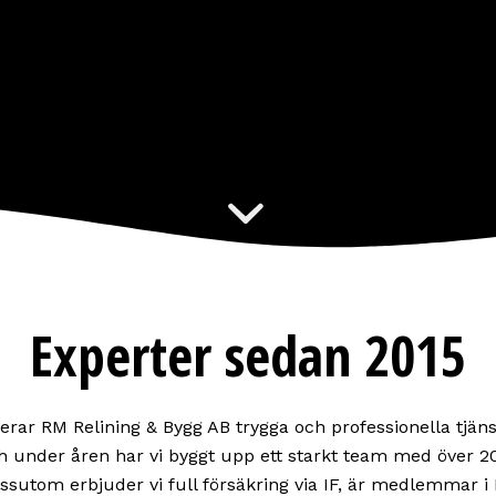
Experter sedan 2015
erar RM Relining & Bygg AB trygga och professionella tjäns
h under åren har vi byggt upp ett starkt team med över 
sutom erbjuder vi full försäkring via IF, är medlemmar i