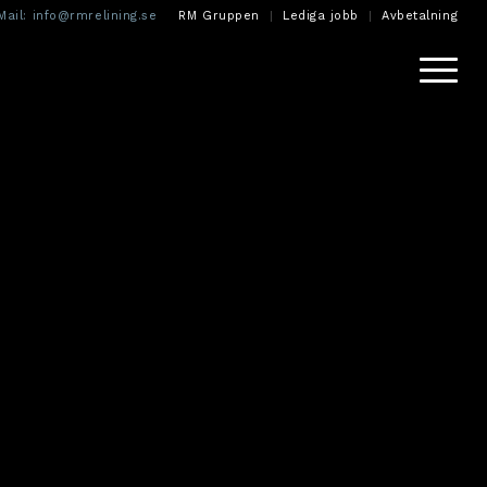
Mail:
info@rmrelining.se
RM Gruppen
Lediga jobb
Avbetalning