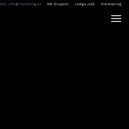
Mail:
info@rmrelining.se
RM Gruppen
Lediga jobb
Avbetalning