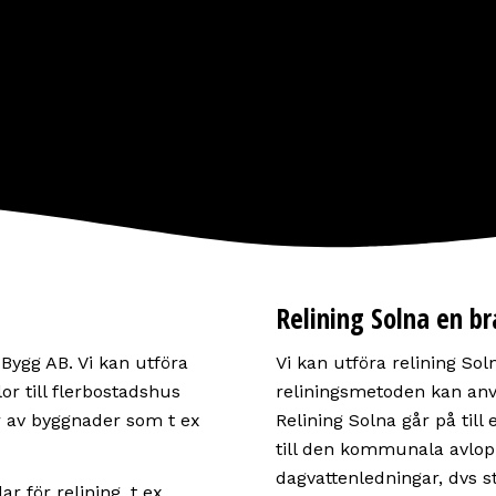
Relining Solna en br
Bygg AB. Vi kan utföra
Vi kan utföra relining 
llor till flerbostadshus
reliningsmetoden kan anvä
r av byggnader som t ex
Relining Solna går på til
till den kommunala avlopp
dagvattenledningar, dvs s
r för relining, t ex