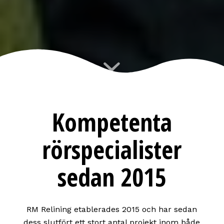
Kompetenta
rörspecialister
sedan 2015
RM Relining etablerades 2015 och har sedan
dess slutfört ett stort antal projekt inom både