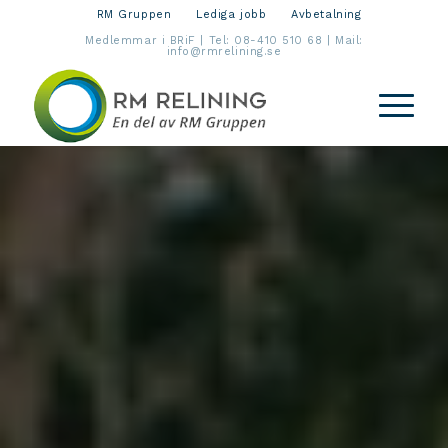
RM Gruppen
Lediga jobb
Avbetalning
Medlemmar i BRiF | Tel:
08-410 510 68
| Mail:
info@rmrelining.se