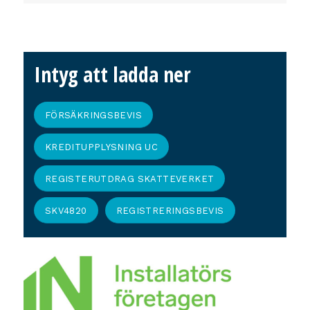
Intyg att ladda ner
FÖRSÄKRINGSBEVIS
KREDITUPPLYSNING UC
REGISTERUTDRAG SKATTEVERKET
SKV4820
REGISTRERINGSBEVIS