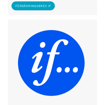
FÖRSÄKRINGSBREV IF