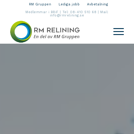
RM Gruppen
Lediga jobb
Avbetalning
Medlemmar i BRiF | Tel:
08-410 510 68
| Mail:
info@rmrelining.se