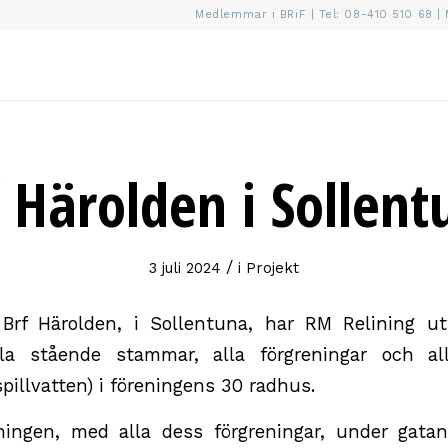
Medlemmar i BRiF | Tel:
08-410 510 68
| 
f Härolden i Sollent
/
3 juli 2024
i
Projekt
rf Härolden, i Sollentuna, har RM Relining utf
alla stående stammar, alla förgreningar och all
pillvatten) i föreningens 30 radhus.
ingen, med alla dess förgreningar, under gata