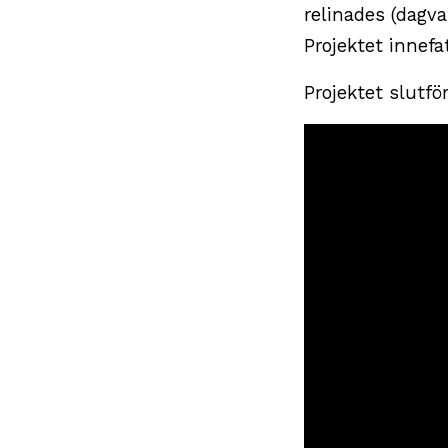
relinades (dagva
Projektet innef
Projektet slutfö