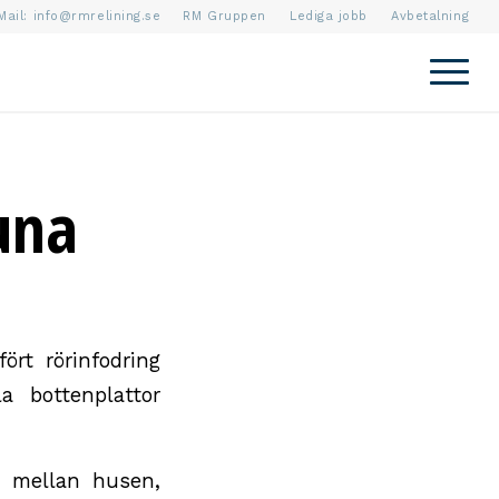
Mail:
info@rmrelining.se
RM Gruppen
Lediga jobb
Avbetalning
una
ört rörinfodring
a bottenplattor
n mellan husen,