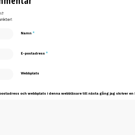
mmentar
n?
unkter!
*
Namn
*
E-postadress
Webbplats
ostadress och webbplats i denna webbläsare till nästa gång jag skriver e