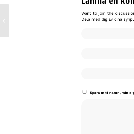
Lämna en ko
Want to join the discussio
Dela med dig av dina synp
Sjöängsskolan i Älvsjö
Spara mitt namn, min e-p