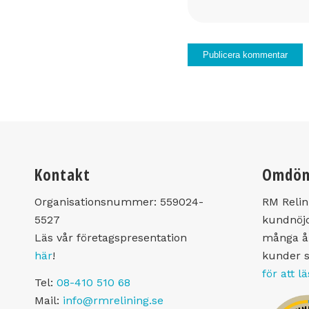
Kontakt
Omdö
Organisationsnummer:
559024-
RM Relin
5527
kundnöjd
Läs vår företagspresentation
många år
här
!
kunder 
för att l
Tel:
08-410 510 68
Mail:
info@rmrelining.se