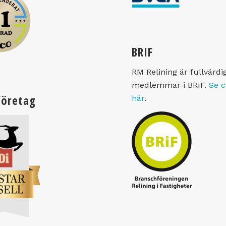
BRIF
RM Relining är fullvärdi
medlemmar i BRIF.
Se c
företag
här
.