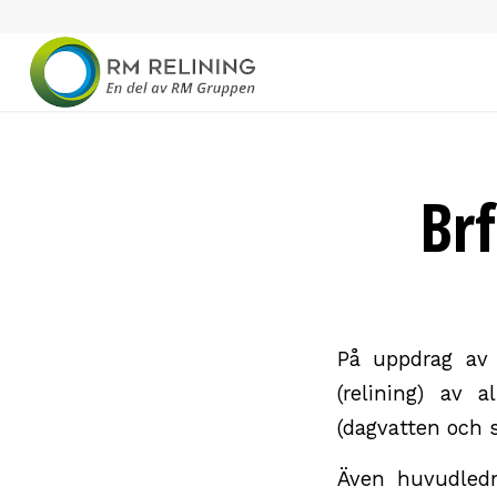
Br
På uppdrag av B
(relining) av 
(dagvatten och s
Även huvudledn