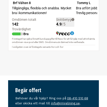
Begär offert
Behöver du vår hjälp? Ring oss på
08-410 510 68
eller skicka ett mail till
info@rmrelining.se
.