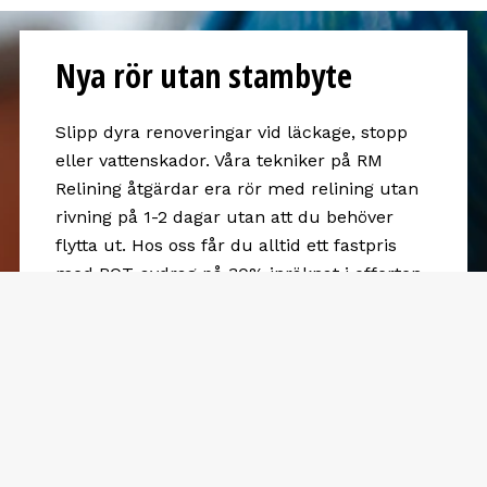
Nya rör utan stambyte
Slipp dyra renoveringar vid läckage, stopp
eller vattenskador. Våra tekniker på RM
Relining åtgärdar era rör med relining utan
rivning på 1-2 dagar utan att du behöver
flytta ut. Hos oss får du alltid ett fastpris
med ROT-avdrag på 30% inräknat i offerten
samt alltid 10 års garanti på utfört arbete.
Hör av dig till oss så får du snart hållbara
rör.
Mazda
Grundare & Vice VD RM Relining