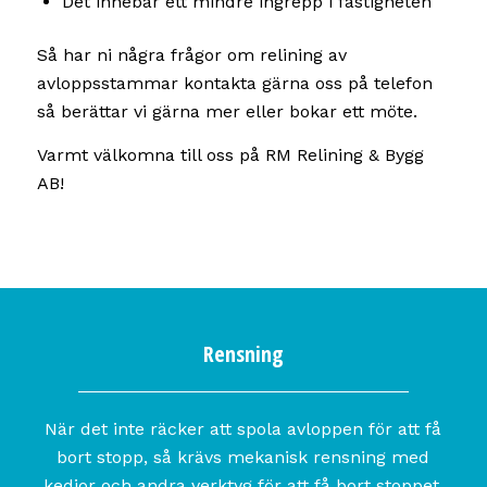
Det innebär ett mindre ingrepp i fastigheten
Så har ni några frågor om relining av
avloppsstammar kontakta gärna oss på telefon
så berättar vi gärna mer eller bokar ett möte.
Varmt välkomna till oss på RM Relining & Bygg
AB!
Rensning
När det inte räcker att spola avloppen för att få
bort stopp, så krävs mekanisk rensning med
kedjor och andra verktyg för att få bort stoppet.