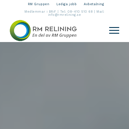
RM Gruppen
Lediga jobb
Avbetalning
Medlemmar i BRiF | Tel:
08-410 510 68
| Mail:
info@rmrelining.se