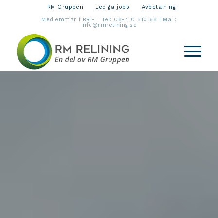
RM Gruppen
Lediga jobb
Avbetalning
Medlemmar i BRiF | Tel:
08-410 510 68
| Mail:
info@rmrelining.se