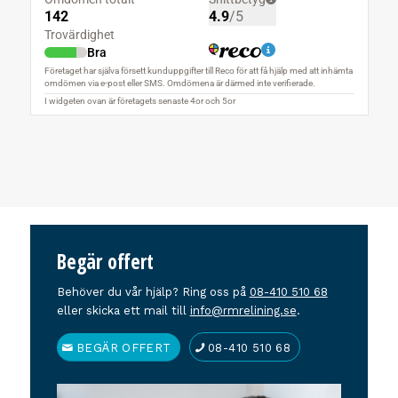
Begär offert
Behöver du vår hjälp? Ring oss på
08-410 510 68
eller skicka ett mail till
info@rmrelining.se
.
BEGÄR OFFERT
08-410 510 68